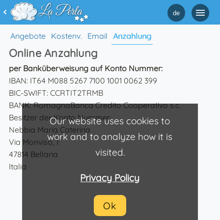
de
Angebote
Kostenv.
Email
Anzahlung
Online Anzahlung
per Banküberweisung auf Konto Nummer:
IBAN: IT64 M088 5267 7100 1001 0062 399
BIC-SWIFT: CCRTIT2TRMB
BANK: RomagnaBanca Credito Cooperativo s.c.
Besitzer der Konto Nummer:
Our website uses cookies to
Nebbia Maria Caterina
work and to analyze how it is
Via Monviso, 1
visited.
47814 Bellaria
Italia
Privacy Policy
Ok